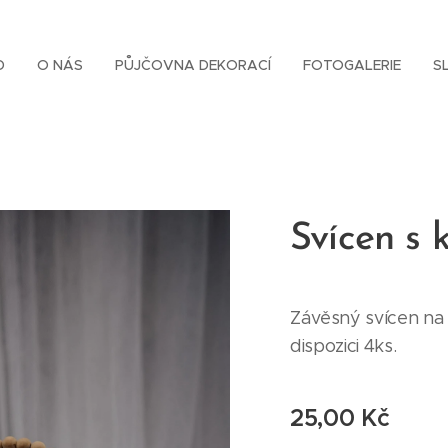
D
O NÁS
PŮJČOVNA DEKORACÍ
FOTOGALERIE
S
Svícen s 
Závěsný svícen na 
dispozici 4ks.
25,00
Kč